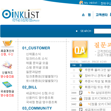
신제품소식
잉크리스트 소식
TOTAL : 3485건 PAGE 4/249
제품 문의글 모음
쇼핑 문의글 모음
:::
주문후 플러그인 설
질문과답변
:::
장바구니 견적서 출
잉크호환표(모델별찾기)
토너호환표(모델별찾기)
:::
주문서 작성 및 회
:::
회원가입 또는 주문
Re:
삼성프린터
세금계산서 신청,수신
3444
신용카드 영수증조회
[정품 오키 C5650,C57
3443
국세청 현금 영수증조회
[정품 오키 C5650
3442
세금계산서문의
3441