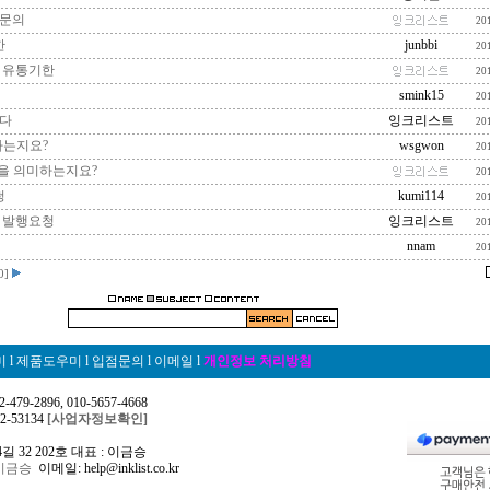
문의
20
한
junbbi
20
 유통기한
20
smink15
20
다
잉크리스트
20
하는지요?
wsgwon
20
엇을 의미하는지요?
20
청
kumi114
20
 발행요청
잉크리스트
20
nnam
20
0]
미
l
제품도우미
l
입점문의
l
이메일
l
개인정보 처리방침
479-2896, 010-5657-4668
-53134
[사업자정보확인]
 32 202호 대표 : 이금승
이금승
이메일: help@inklist.co.kr