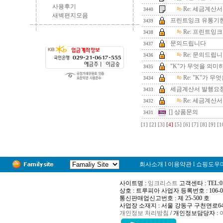
사용후기
Re:
세금계산서
3440
새벽편지모음
프린트잉크 유통기
3439
Re:
프린트잉크
3438
문의드립니다
3437
Re:
문의드립니
3436
"K"가 무엇을 의미
3435
Re:
"K"가 무
3434
세금계산서 발행요
3433
Re:
세금계산서
3432
[]
상품문의
3431
[1]
[2]
[3]
[4]
[5]
[6]
[7]
[8]
[9]
[1
회사소개
l
이용약관
l
쇼핑도우
사이트명 :
잉크리스트
고객센타 : TEL:02-
상호 : 트루피아 사업자 등록번호 : 106-02
통신판매업신고번호 : 제 25-500 호
사업장 소재지 : 서울 강동구 구천면로64길
개인정보 처리방침
/ 개인정보담당자 :