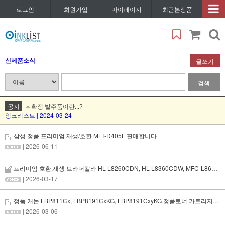
로그인
회원가입
마이페이지
최근본상품
신제품소식
글쓰기
검색
공지
※ 확정 발주품이란...?
잉크리스트 | 2024-03-24
삼성 정품 프리미엄 재생/호환 MLT-D405L 판매합니다
| 2026-06-11
프리미엄 호환,재생 브라더칼라 HL-L8260CDN, HL-L8360CDW, MFC-L8690CDW, MFC-L8900CDW 재생토너 판매합니다
| 2026-03-17
정품 캐논 LBP811Cx, LBP8191CxKG, LBP8191CxyKG 정품토너 카트리지 판매합니다
| 2026-03-06