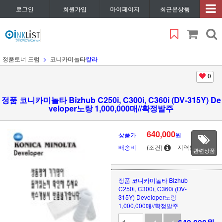
로그인
회원가입
마이페이지
최근본상품
정품토너 드럼
코니카미놀타
칼라
0
정품 코니카미놀타 Bizhub C250i, C300i, C360i (DV-315Y) De
veloper노랑 1,000,000매//확정발주
640,000
상품가
원
배송비
(조건)
지역별
관련상품
정품 코니카미놀타 Bizhub
C250i, C300i, C360i (DV-
315Y) Developer노랑
1,000,000매//확정발주