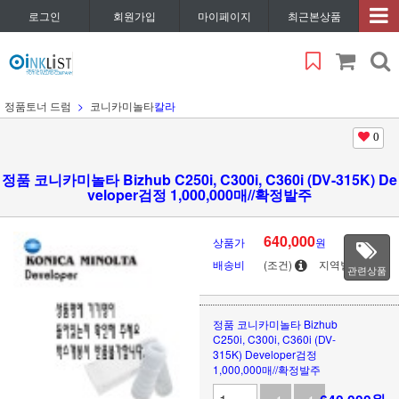
로그인
회원가입
마이페이지
최근본상품
정품토너 드럼
코니카미놀타
칼라
0
정품 코니카미놀타 Bizhub C250i, C300i, C360i (DV-315K) De
veloper검정 1,000,000매//확정발주
640,000
상품가
원
배송비
(조건)
지역별
관련상품
정품 코니카미놀타 Bizhub
C250i, C300i, C360i (DV-
315K) Developer검정
1,000,000매//확정발주