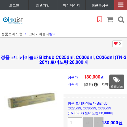
로그인
회원가입
마이페이지
최근본상품
정품토너 드럼
코니카미놀타
칼라
0
정품 코니카미놀타 Bizhub C025dni, C030dni, C036dni (TN-3
28Y) 토너노랑 28,000매
180,000
상품가
원
배송비
(조건)
지역별
관련상품
정품 코니카미놀타 Bizhub
C025dni, C030dni, C036dni
(TN-328Y) 토너노랑 28,000매
180,000
원
+1
-1