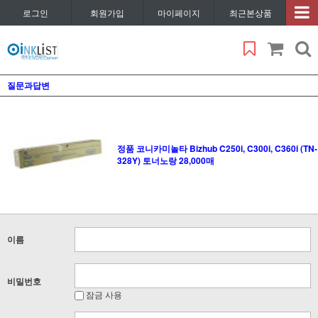
로그인
회원가입
마이페이지
최근본상품
질문과답변
정품 코니카미놀타 Bizhub C250i, C300i, C360i (TN-
328Y) 토너노랑 28,000매
이름
비밀번호
잠금 사용