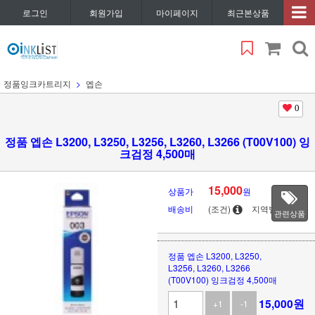
로그인
회원가입
마이페이지
최근본상품
정품잉크카트리지
엡손
0
정품 엡손 L3200, L3250, L3256, L3260, L3266 (T00V100) 잉
크검정 4,500매
15,000
상품가
원
배송비
(조건)
지역별
관련상품
정품 엡손 L3200, L3250,
L3256, L3260, L3266
(T00V100) 잉크검정 4,500매
15,000
원
+1
-1